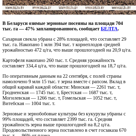
В Беларуси озимые зерновые посеяны на площади 704
тыс. га — 47% запланированного, сообщает
БЕЛТА
.
Сахарная свекла убрана с 28% площадей, что составляет 29
тыс. га. Накопано 1 млн 394 тыс. т корнеплодов средней
урожайностью 472 ц/га, что выше прошлогодней на 20,9 ц/га.
Картофеля накопано 260 тыс. т. Средняя урожайность
составляет 334,4 ц/га, что выше прошлогодней на 18,7 ц/га.
По оперативным данным на 22 сентября, с полей страны
намолочено 9 млн 15 тыс. т зерна вместе с рапсом. Вклад в
общий каравай каждой области: Минская — 2261 тыс. т,
Гродненская — 1745 тыс. т, Брестская — 1687 тыс. т,
Могилевская — 1266 тыс. т, Гомельская — 1052 тыс. т,
Витебская — 1004 тыс. т.
Зерновые и зернобобовые культуры без кукурузы убраны с
99% площадей, что составляет 2399 тыс. га. Средняя
урожайность зерна выше прошлогодней на 8,2 ц/га.
Продовольственного зерна поставлено в счет госзаказа 670
тыс. т — 96% от плана.