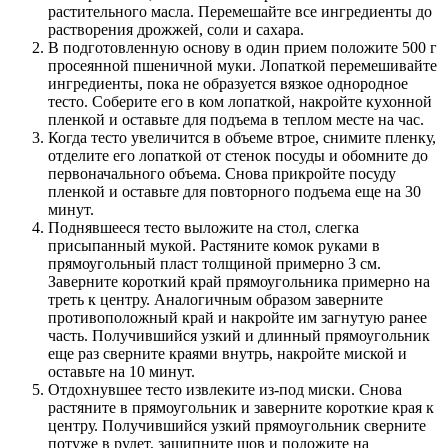
растительного масла. Перемешайте все ингредиенты до
растворения дрожжей, соли и сахара.
В подготовленную основу в один прием положите 500 г
просеянной пшеничной муки. Лопаткой перемешивайте
ингредиенты, пока не образуется вязкое однородное
тесто. Соберите его в ком лопаткой, накройте кухонной
пленкой и оставьте для подъема в теплом месте на час.
Когда тесто увеличится в объеме втрое, снимите пленку,
отделите его лопаткой от стенок посуды и обомните до
первоначального объема. Снова прикройте посуду
пленкой и оставьте для повторного подъема еще на 30
минут.
Поднявшееся тесто выложите на стол, слегка
присыпанный мукой. Растяните комок руками в
прямоугольный пласт толщиной примерно 3 см.
Заверните короткий край прямоугольника примерно на
треть к центру. Аналогичным образом заверните
противоположный край и накройте им загнутую ранее
часть. Получившийся узкий и длинный прямоугольник
еще раз сверните краями внутрь, накройте миской и
оставьте на 10 минут.
Отдохнувшее тесто извлеките из-под миски. Снова
растяните в прямоугольник и заверните короткие края к
центру. Получившийся узкий прямоугольник сверните
потуже в рулет, защипните шов и положите на