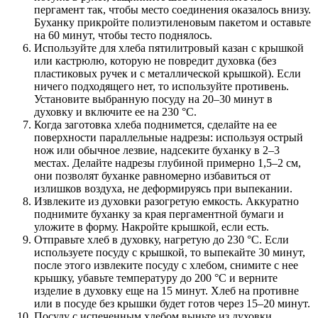
пергамент так, чтобы место соединения оказалось внизу.
Буханку прикройте полиэтиленовым пакетом и оставьте
на 60 минут, чтобы тесто поднялось.
Используйте для хлеба пятилитровый казан с крышкой
или кастрюлю, которую не повредит духовка (без
пластиковых ручек и с металлической крышкой). Если
ничего подходящего нет, то используйте противень.
Установите выбранную посуду на 20–30 минут в
духовку и включите ее на 230 °С.
Когда заготовка хлеба поднимется, сделайте на ее
поверхности параллельные надрезы: используя острый
нож или обычное лезвие, надсеките буханку в 2–3
местах. Делайте надрезы глубиной примерно 1,5–2 см,
они позволят буханке равномерно избавиться от
излишков воздуха, не деформируясь при выпекании.
Извлеките из духовки разогретую емкость. Аккуратно
поднимите буханку за края пергаментной бумаги и
уложите в форму. Накройте крышкой, если есть.
Отправьте хлеб в духовку, нагретую до 230 °С. Если
используете посуду с крышкой, то выпекайте 30 минут,
после этого извлеките посуду с хлебом, снимите с нее
крышку, убавьте температуру до 200 °С и верните
изделие в духовку еще на 15 минут. Хлеб на противне
или в посуде без крышки будет готов через 15–20 минут.
Посуду с испеченным хлебом выньте из духовки.