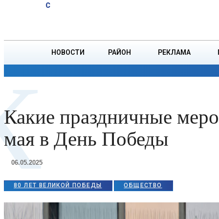
A
21.6
C
комбайнер
Четверг, 6 августа
БОРИСОВ
первым на
Борисовщине
намолотил
НОВОСТИ
РАЙОН
РЕКЛАМА
2000 тонн
К
зерна
ОБЩЕСТВО
ПРОИСШЕСТВИЯ
ПРЕЗИДЕНТ
Какие праздничные меро
мая в День Победы
06.05.2025
80 ЛЕТ ВЕЛИКОЙ ПОБЕДЫ
ОБЩЕСТВО