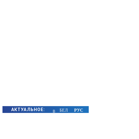
АКТУАЛЬНОЕ:
В
Борисове
на реке
Березина