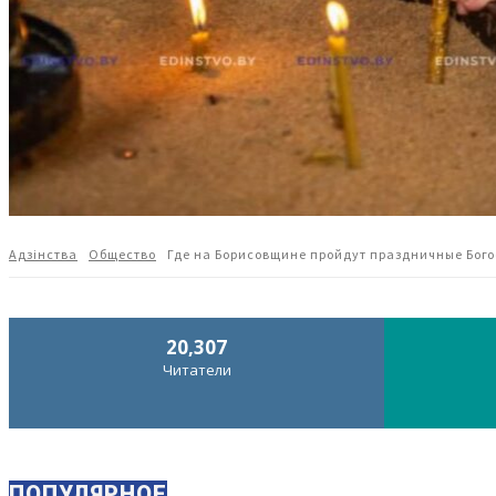
Адзiнства
Общество
Где на Борисовщине пройдут праздничные Бого
20,307
Читатели
ПОПУЛЯРНОЕ