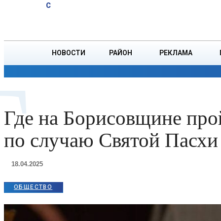
A
29.3
C
спасли
Четверг, 6 августа
БОРИСОВ
тонущего
подростка
НОВОСТИ
РАЙОН
РЕКЛАМА
Г
ОБЩЕСТВО
ПРОИСШЕСТВИЯ
ПРЕЗИДЕНТ
Где на Борисовщине про
по случаю Святой Пасхи
18.04.2025
ОБЩЕСТВО