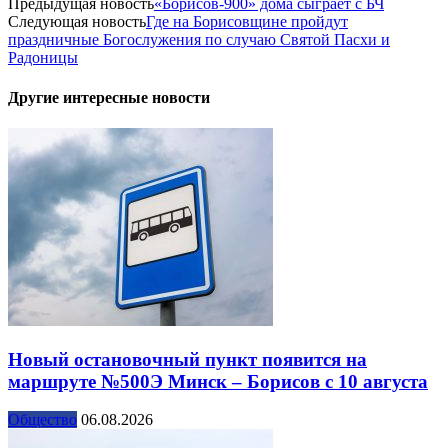
Предыдущая новость
«Борисов-900» дома сыграет с БЧ
Следующая новость
Где на Борисовщине пройдут
праздничные Богослужения по случаю Святой Пасхи и
Радоницы
Другие интересные новости
Новый остановочный пункт появится на
маршруте №500Э Минск – Борисов с 10 августа
Общество
06.08.2026