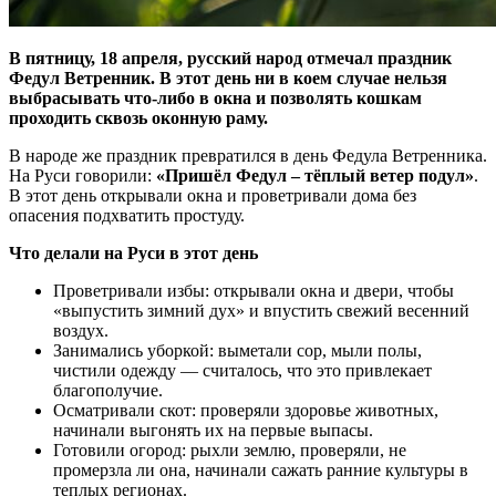
В пятницу, 18 апреля, русский народ отмечал праздник
Федул Ветренник. В этот день ни в коем случае нельзя
выбрасывать что-либо в окна и позволять кошкам
проходить сквозь оконную раму.
В народе же праздник превратился в день Федула Ветренника.
На Руси говорили:
«Пришёл Федул – тёплый ветер подул»
.
В этот день открывали окна и проветривали дома без
опасения подхватить простуду.
Что делали на Руси в этот день
Проветривали избы: открывали окна и двери, чтобы
«выпустить зимний дух» и впустить свежий весенний
воздух.
Занимались уборкой: выметали сор, мыли полы,
чистили одежду — считалось, что это привлекает
благополучие.
Осматривали скот: проверяли здоровье животных,
начинали выгонять их на первые выпасы.
Готовили огород: рыхли землю, проверяли, не
промерзла ли она, начинали сажать ранние культуры в
теплых регионах.