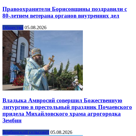
Правоохранители Борисовщины поздравили с
80-летием ветерана органов внутренних дел
Общество
05.08.2026
Владыка Амвросий совершил Божественную
литургию в престольный праздник Почаевского
придела Михайловского храма агрогородка
Зембин
Зембинский сельсовет
05.08.2026