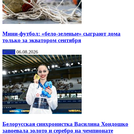
Мини-футбол: «бело-зеленые» сыграют дома
только за экватором сентября
Спорт
06.08.2026
Белорусская синхронистка Василина Хондошко
завоевала золото и серебро на чемпионате