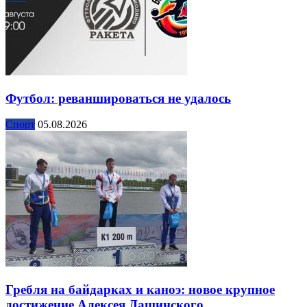
Футбол: реваншироваться не удалось
Спорт
05.08.2026
Гребля на байдарках и каноэ: новое крупное
достижение Алексея Дащинского