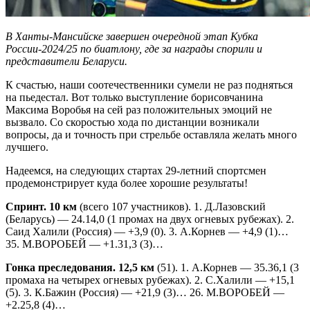
В Ханты-Мансийске завершен очередной этап Кубка
России-2024/25 по биатлону, где за награды спорили и
представители Беларуси.
К счастью, наши соотечественники сумели не раз подняться
на пьедестал. Вот только выступление борисовчанина
Максима Воробья на сей раз положительных эмоций не
вызвало. Со скоростью хода по дистанции возникали
вопросы, да и точность при стрельбе оставляла желать много
лучшего.
Надеемся, на следующих стартах 29-летний спортсмен
продемонстрирует куда более хорошие результаты!
Спринт. 10 км
(всего 107 участников). 1. Д.Лазовский
(Беларусь) — 24.14,0 (1 промах на двух огневых рубежах). 2.
Саид Халили (Россия) — +3,9 (0). 3. А.Корнев — +4,9 (1)…
35. М.ВОРОБЕЙ — +1.31,3 (3)…
Гонка преследования. 12,5 км
(51). 1. А.Корнев — 35.36,1 (3
промаха на четырех огневых рубежах). 2. С.Халили — +15,1
(5). 3. К.Бажин (Россия) — +21,9 (3)… 26. М.ВОРОБЕЙ —
+2.25,8 (4)…