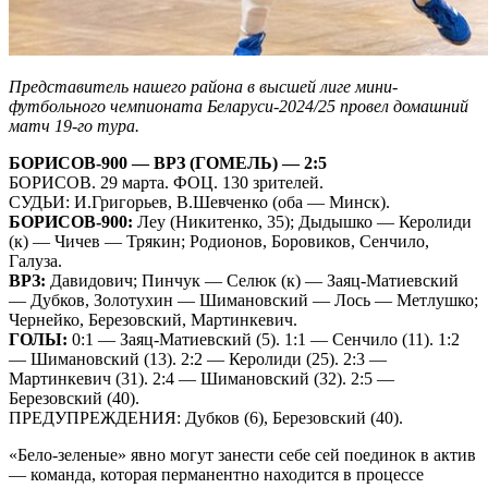
Представитель нашего района в высшей лиге мини-
футбольного чемпионата Беларуси-2024/25 провел домашний
матч 19-го тура.
БОРИСОВ-900 — ВРЗ (ГОМЕЛЬ) — 2:5
БОРИСОВ. 29 марта. ФОЦ. 130 зрителей.
СУДЬИ: И.Григорьев, В.Шевченко (оба — Минск).
БОРИСОВ-900:
Леу (Никитенко, 35); Дыдышко — Керолиди
(к) — Чичев — Трякин; Родионов, Боровиков, Сенчило,
Галуза.
ВРЗ:
Давидович; Пинчук — Селюк (к) — Заяц-Матиевский
— Дубков, Золотухин — Шимановский — Лось — Метлушко;
Чернейко, Березовский, Мартинкевич.
ГОЛЫ:
0:1 — Заяц-Матиевский (5). 1:1 — Сенчило (11). 1:2
— Шимановский (13). 2:2 — Керолиди (25). 2:3 —
Мартинкевич (31). 2:4 — Шимановский (32). 2:5 —
Березовский (40).
ПРЕДУПРЕЖДЕНИЯ: Дубков (6), Березовский (40).
«Бело-зеленые» явно могут занести себе сей поединок в актив
— команда, которая перманентно находится в процессе