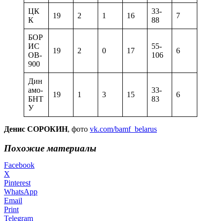
ЦК
33-
19
2
1
16
7
К
88
БОР
ИС
55-
19
2
0
17
6
ОВ-
106
900
Дин
амо-
33-
19
1
3
15
6
БНТ
83
У
Денис СОРОКИН
, фото
vk.com/bamf_belarus
Похожие материалы
Facebook
X
Pinterest
WhatsApp
Email
Print
Telegram