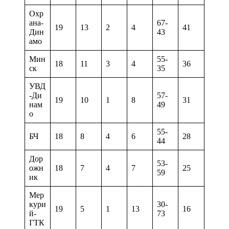
Охр
ана-
67-
19
13
2
4
41
Дин
43
амо
Мин
55-
18
11
3
4
36
ск
35
УВД
-Ди
57-
19
10
1
8
31
нам
49
о
55-
БЧ
18
8
4
6
28
44
Дор
53-
ожн
18
7
4
7
25
59
ик
Мер
кури
30-
19
5
1
13
16
й-
73
ГТК