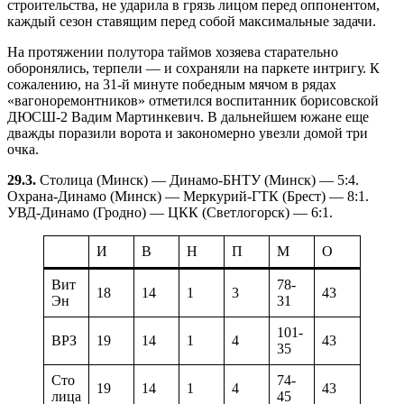
строительства, не ударила в грязь лицом перед оппонентом,
каждый сезон ставящим перед собой максимальные задачи.
На протяжении полутора таймов хозяева старательно
оборонялись, терпели — и сохраняли на паркете интригу. К
сожалению, на 31-й минуте победным мячом в рядах
«вагоноремонтников» отметился воспитанник борисовской
ДЮСШ-2 Вадим Мартинкевич. В дальнейшем южане еще
дважды поразили ворота и закономерно увезли домой три
очка.
29.3.
Столица (Минск) — Динамо-БНТУ (Минск) — 5:4.
Охрана-Динамо (Минск) — Меркурий-ГТК (Брест) — 8:1.
УВД-Динамо (Гродно) — ЦКК (Светлогорск) — 6:1.
И
В
Н
П
М
О
Вит
78-
18
14
1
3
43
Эн
31
101-
ВРЗ
19
14
1
4
43
35
Сто
74-
19
14
1
4
43
лица
45