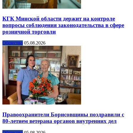
КГК Минской области держит на контроле
вопросы соблюдения законодательства в сфере
розничной торговли
Общество
05.08.2026
Правоохранители Борисовщины поздравили с
80-летием ветерана органов внутренних дел
Общество
05.08.2026