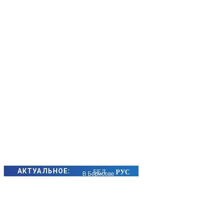
АКТУАЛЬНОЕ:
В Борисове
чета Кухто
отметила
50 лет