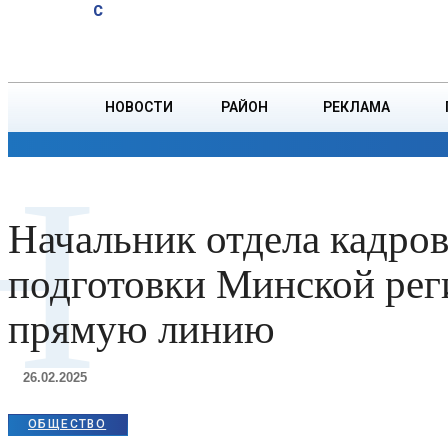
A
19.9
C
совместной
Пятница, 7 августа
БОРИСОВ
жизни
НОВОСТИ
РАЙОН
РЕКЛАМА
ОБЩЕСТВО
ПРОИСШЕСТВИЯ
ПРЕЗИДЕНТ
Н
Начальник отдела кадро
подготовки Минской рег
прямую линию
26.02.2025
ОБЩЕСТВО