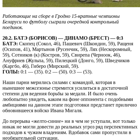
Работающие на сборе в Гродно 15-кратные чемпионы
Беларуси по футболу сыграли очередной контрольный
поединок.
20.2. БАТЭ (БОРИСОВ) — ДИНАМО (БРЕСТ) — 0:3
БАТЭ:
Скопец (Сокол, 46), Пашевич (Шкондин, 59), Ращеня
(Осипов, 41), Мартынов (Русенчик, 59), Лях (Нескоромный,
59), Сотников (к) (Костров, 59), Свирепа (Черноок, 46),
Ануфриев (Жульпа, 59), Пилецкий (Донго, 59), Шведчиков
(Каргбо, 46), Гиберо (Мирский, 59).
ГОЛЫ:
0:1 — (35). 0:2 — (50). 0:3 — (53).
Наши парни мерились силами с командой, которая в
нынешнее межсезонье стремится усилиться в достаточной
степени для ведения борьбы за медали. И было очень
любопытно увидеть, каким на фоне оппонента с подобными
амбициями на данном этапе подготовки предстанет прилично
обновившееся войско Ивана Мигаля.
До перерыва «желто-синие» ни в чем не уступали, вот только
никак не могли довести до реальных угроз ряд перспективных
подходов к чужим владениям. Вдобавок сами пропустили в
необязательной ситуации.