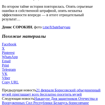
Во втором тайме история повторилась. Опять серьезные
ошибки в собственной штрафной, опять нехватка
эффективности впереди — в итоге отрицательный
результат…
Денис СОРОКИН
, фото
t.me/fcbatebarysau
Похожие материалы
Facebook
X
Pinterest
WhatsApp
Email
Print
Telegram
VK
Viber
Copy URL
Предыдущая новость
21 февраля Борисовский объединенный
музей приглашает всех бесплатно посетить музей
Следующая новость
Накануне Дня защитников Отечества и
Вооруженных Сил Республики Беларусь борисовчане