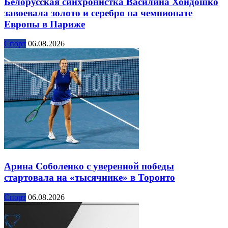
Белорусская синхронистка Василина Хондошко
завоевала золото и серебро на чемпионате
Европы в Париже
Спорт
06.08.2026
Арина Соболенко с уверенной победы
стартовала на «тысячнике» в Торонто
Спорт
06.08.2026