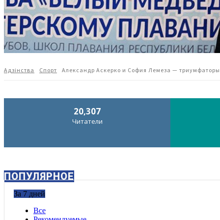
Адзiнства
Спорт
Александр Аскерко и София Лемеза — триумфаторы
20,307
Читатели
ПОПУЛЯРНОЕ
За 7 дней
Все
Рекомендуемые