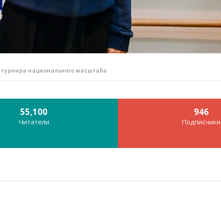
 турнира национального масштаба
55,100
946
Читатели
Подписчики