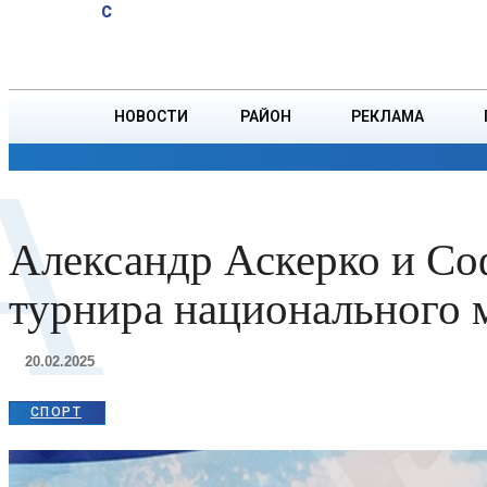
A
19.1
C
тонн зерна
Пятница, 7 августа
БОРИСОВ
НОВОСТИ
РАЙОН
РЕКЛАМА
А
ОБЩЕСТВО
ПРОИСШЕСТВИЯ
ПРЕЗИДЕНТ
Александр Аскерко и С
турнира национального 
20.02.2025
СПОРТ