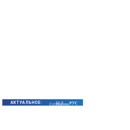
АКТУАЛЬНОЕ:
Сотрудники
БЭП Минщины
предотвратили
хищение сотен