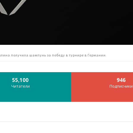
лина получила шампунь за победу в турнире в Германии
55,100
946
Читатели
Подписчики