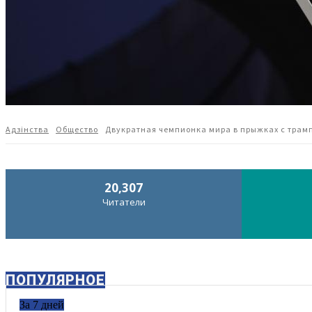
Адзiнства
Общество
Двукратная чемпионка мира в прыжках с трамп
20,307
Читатели
ПОПУЛЯРНОЕ
За 7 дней