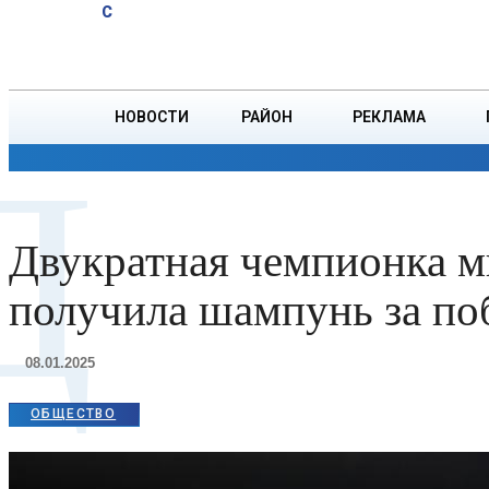
A
22.7
C
многодетным
Пятница, 7 августа
БОРИСОВ
матерям в
Беларуси
НОВОСТИ
РАЙОН
РЕКЛАМА
Д
ОБЩЕСТВО
ПРОИСШЕСТВИЯ
ПРЕЗИДЕНТ
Двукратная чемпионка м
получила шампунь за поб
08.01.2025
ОБЩЕСТВО