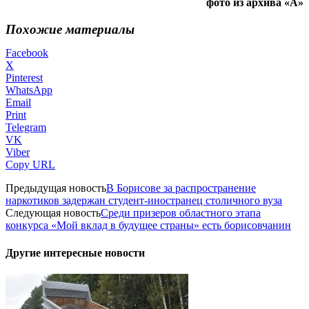
фото из архива «А»
Похожие материалы
Facebook
X
Pinterest
WhatsApp
Email
Print
Telegram
VK
Viber
Copy URL
Предыдущая новость
В Борисове за распространение
наркотиков задержан студент-иностранец столичного вуза
Следующая новость
Среди призеров областного этапа
конкурса «Мой вклад в будущее страны» есть борисовчанин
Другие интересные новости