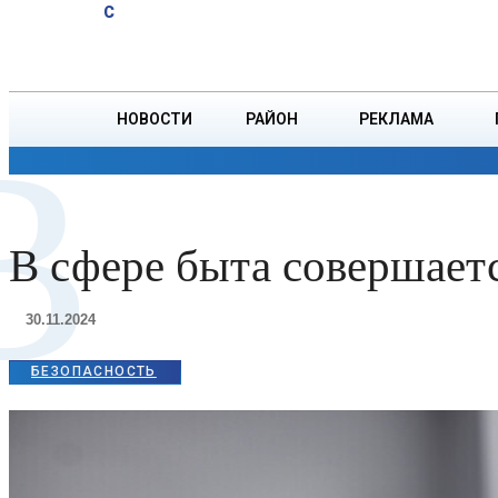
A
20.2
C
финала в
Пятница, 7 августа
БОРИСОВ
Торонто
НОВОСТИ
РАЙОН
РЕКЛАМА
В
ОБЩЕСТВО
ПРОИСШЕСТВИЯ
ПРЕЗИДЕНТ
В сфере быта совершаетс
30.11.2024
БЕЗОПАСНОСТЬ