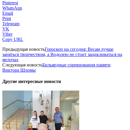
Pinterest
WhatsApp
Email
Print
Telegram
VK
Viber
Copy URL
Предыдущая новость
Гороскоп на сегодня: Весам лучше
заняться творчеством, а Водолею не стоит зацикливаться на
мелочах
Следующая новость
Бильярдные соревнования памяти
Виктора Шломы
Другие интересные новости