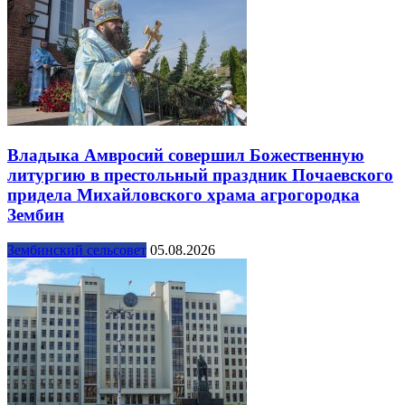
Владыка Амвросий совершил Божественную
литургию в престольный праздник Почаевского
придела Михайловского храма агрогородка
Зембин
Зембинский сельсовет
05.08.2026