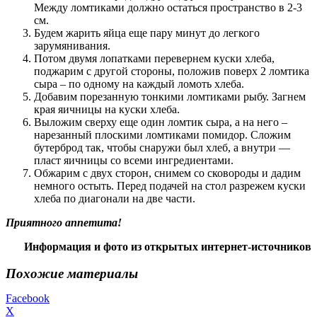
Между ломтиками должно остаться пространство в 2-3
см.
Будем жарить яйца еще пару минут до легкого
зарумянивания.
Потом двумя лопатками перевернем куски хлеба,
поджарим с другой стороны, положив поверх 2 ломтика
сыра – по одному на каждый ломоть хлеба.
Добавим порезанную тонкими ломтиками рыбу. Загнем
края яичницы на куски хлеба.
Выложим сверху еще один ломтик сыра, а на него –
нарезанный плоскими ломтиками помидор. Сложим
бутерброд так, чтобы снаружи был хлеб, а внутри —
пласт яичницы со всеми ингредиентами.
Обжарим с двух сторон, снимем со сковороды и дадим
немного остыть. Перед подачей на стол разрежем куски
хлеба по диагонали на две части.
Приятного аппетита!
Информация и фото из открытых интернет-источников
Похожие материалы
Facebook
X