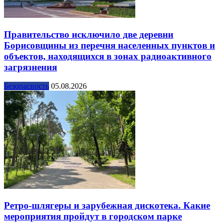
Правительство исключило две деревни
Борисовщины из перечня населенных пунктов и
объектов, находящихся в зонах радиоактивного
загрязнения
Безопасность
05.08.2026
Ретро-шлягеры и зарубежная дискотека. Какие
мероприятия пройдут в городском парке