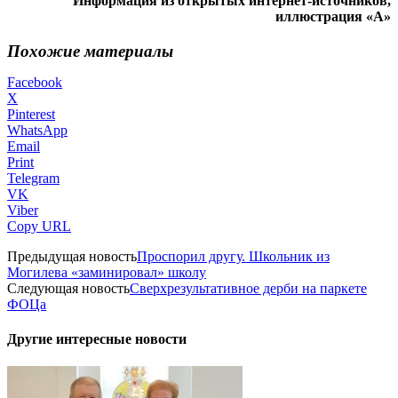
Информация из открытых интернет-источников,
иллюстрация «А»
Похожие материалы
Facebook
X
Pinterest
WhatsApp
Email
Print
Telegram
VK
Viber
Copy URL
Предыдущая новость
Проспорил другу. Школьник из
Могилева «заминировал» школу
Следующая новость
Сверхрезультативное дерби на паркете
ФОЦа
Другие интересные новости