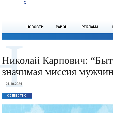
A
27.6
C
тонн зерна
Четверг, 6 августа
БОРИСОВ
НОВОСТИ
РАЙОН
РЕКЛАМА
Н
ОБЩЕСТВО
ПРОИСШЕСТВИЯ
ПРЕЗИДЕНТ
Николай Карпович: “Быт
значимая миссия мужчи
21.10.2024
ОБЩЕСТВО