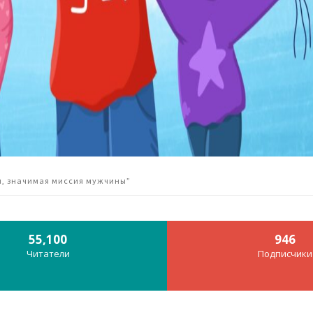
ая, значимая миссия мужчины”
55,100
946
Читатели
Подписчики