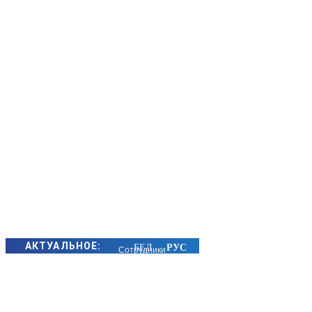
АКТУАЛЬНОЕ:
Сотрудники
БЭП Минщины
предотвратили
хищение сотен