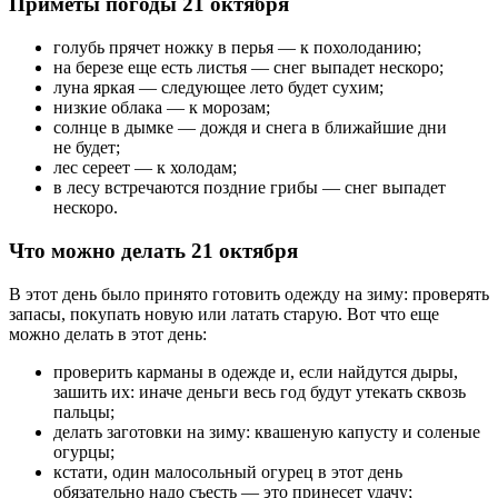
Приметы погоды 21 октября
голубь прячет ножку в перья — к похолоданию;
на березе еще есть листья — снег выпадет нескоро;
луна яркая — следующее лето будет сухим;
низкие облака — к морозам;
солнце в дымке — дождя и снега в ближайшие дни
не будет;
лес сереет — к холодам;
в лесу встречаются поздние грибы — снег выпадет
нескоро.
Что можно делать 21 октября
В этот день было принято готовить одежду на зиму: проверять
запасы, покупать новую или латать старую. Вот что еще
можно делать в этот день:
проверить карманы в одежде и, если найдутся дыры,
зашить их: иначе деньги весь год будут утекать сквозь
пальцы;
делать заготовки на зиму: квашеную капусту и соленые
огурцы;
кстати, один малосольный огурец в этот день
обязательно надо съесть — это принесет удачу;