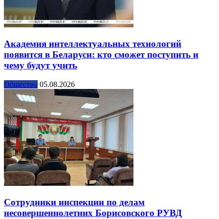
Академия интеллектуальных технологий
появится в Беларуси: кто сможет поступить и
чему будут учить
Общество
05.08.2026
Сотрудники инспекции по делам
несовершеннолетних Борисовского РУВД