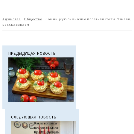
Адзiнства
Общество
Лошницкую гимназию посетили гости. Узнали,
рассказываем
ПРЕДЫДУЩАЯ НОВОСТЬ
Время обеда:
приготовим
тарталетки «Осенние»
СЛЕДУЮЩАЯ НОВОСТЬ
Какие вопросы
поднимались на
приеме граждан,