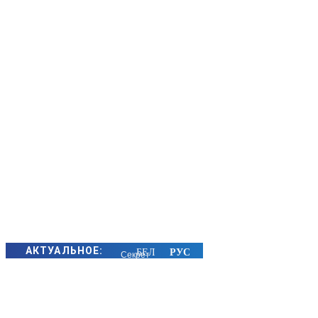
АКТУАЛЬНОЕ:
Секрет
семейного
счастья
золотых