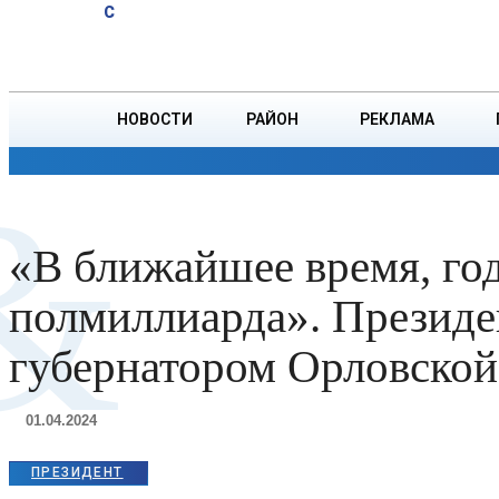
A
13.6
C
юбиляров
Суббота, 8 августа
БОРИСОВ
Ветровых
НОВОСТИ
РАЙОН
РЕКЛАМА
ОБЩЕСТВО
ПРОИСШЕСТВИЯ
ПРЕЗИДЕНТ
&
«В ближайшее время, год
полмиллиарда». Президен
губернатором Орловской
01.04.2024
ПРЕЗИДЕНТ