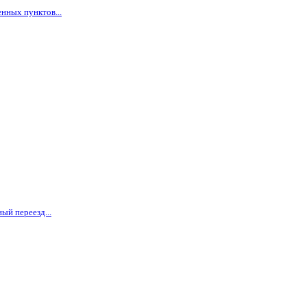
нных пунктов...
ый переезд...