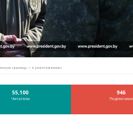
енную границу — к уничтожению»
55,100
946
Читатели
Подписчики