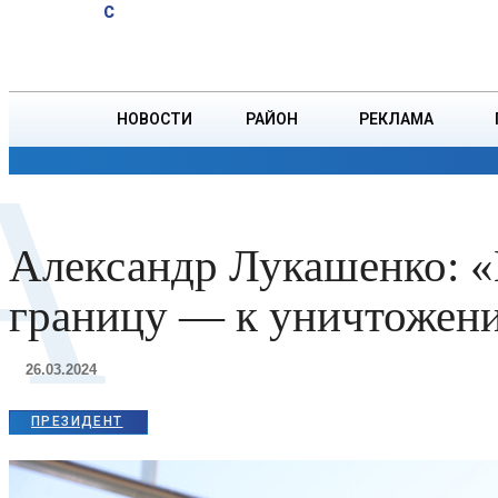
A
27.6
C
тонн зерна
Четверг, 6 августа
БОРИСОВ
НОВОСТИ
РАЙОН
РЕКЛАМА
А
ОБЩЕСТВО
ПРОИСШЕСТВИЯ
ПРЕЗИДЕНТ
Александр Лукашенко: 
границу — к уничтожен
26.03.2024
ПРЕЗИДЕНТ