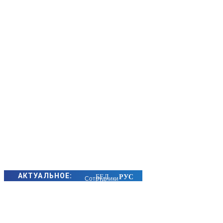
АКТУАЛЬНОЕ:
Сотрудники
БЭП Минщины
предотвратили
хищение сотен