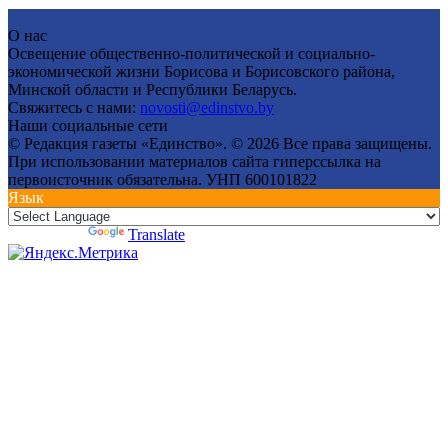
О нас
Освещение общественно-политической и социально-
экономической жизни Борисова и Борисовского района,
Минской области и Республики Беларусь.
Свяжитесь с нами:
novosti@edinstvo.by
Наши социальные сети
© Редакция газеты «Единство». © 2026 Все права защищены.
При использовании материалов сайта гиперссылка на
первоисточник обязательна. УНП 600101822
Язык
Powered by
Translate