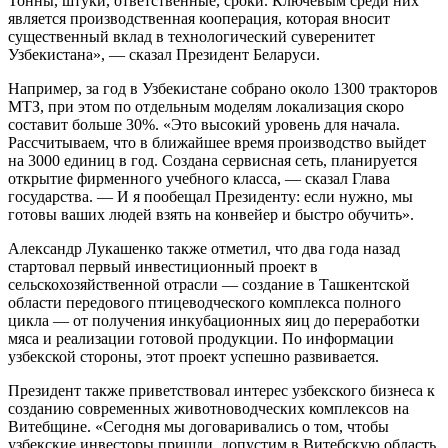
Тонны, штуки, ответственные, сроки. Ключевым среди них
является производственная кооперация, которая вносит
существенный вклад в технологический суверенитет
Узбекистана», — сказал Президент Беларуси.
Например, за год в Узбекистане собрано около 1300 тракторов
МТЗ, при этом по отдельным моделям локализация скоро
составит больше 30%. «Это высокий уровень для начала.
Рассчитываем, что в ближайшее время производство выйдет
на 3000 единиц в год. Создана сервисная сеть, планируется
открытие фирменного учебного класса, — сказал Глава
государства. — И я пообещал Президенту: если нужно, мы
готовы ваших людей взять на конвейер и быстро обучить».
Александр Лукашенко также отметил, что два года назад
стартовал первый инвестиционный проект в
сельскохозяйственной отрасли — создание в Ташкентской
области передового птицеводческого комплекса полного
цикла — от получения инкубационных яиц до переработки
мяса и реализации готовой продукции. По информации
узбекской стороны, этот проект успешно развивается.
Президент также приветствовал интерес узбекского бизнеса к
созданию современных животноводческих комплексов на
Витебщине. «Сегодня мы договаривались о том, чтобы
узбекские инвесторы пришли, допустим в Витебскую область,