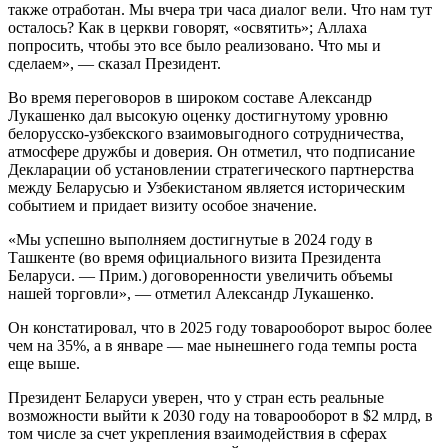
также отработан. Мы вчера три часа диалог вели. Что нам тут
осталось? Как в церкви говорят, «освятить»; Аллаха
попросить, чтобы это все было реализовано. Что мы и
сделаем», — сказал Президент.
Во время переговоров в широком составе Александр
Лукашенко дал высокую оценку достигнутому уровню
белорусско-узбекского взаимовыгодного сотрудничества,
атмосфере дружбы и доверия. Он отметил, что подписание
Декларации об установлении стратегического партнерства
между Беларусью и Узбекистаном является историческим
событием и придает визиту особое значение.
«Мы успешно выполняем достигнутые в 2024 году в
Ташкенте (во время официального визита Президента
Беларуси. — Прим.) договоренности увеличить объемы
нашей торговли», — отметил Александр Лукашенко.
Он констатировал, что в 2025 году товарооборот вырос более
чем на 35%, а в январе — мае нынешнего года темпы роста
еще выше.
Президент Беларуси уверен, что у стран есть реальные
возможности выйти к 2030 году на товарооборот в $2 млрд, в
том числе за счет укрепления взаимодействия в сферах