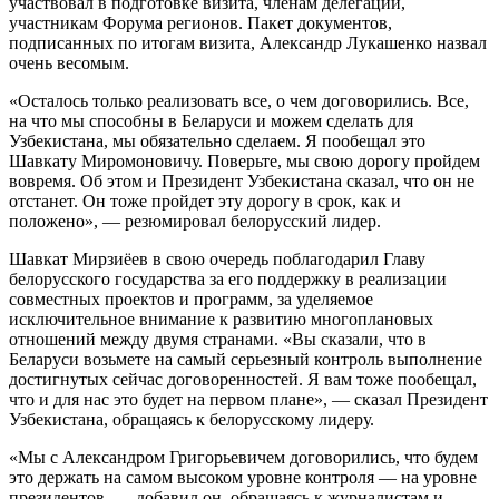
участвовал в подготовке визита, членам делегаций,
участникам Форума регионов. Пакет документов,
подписанных по итогам визита, Александр Лукашенко назвал
очень весомым.
«Осталось только реализовать все, о чем договорились. Все,
на что мы способны в Беларуси и можем сделать для
Узбекистана, мы обязательно сделаем. Я пообещал это
Шавкату Миромоновичу. Поверьте, мы свою дорогу пройдем
вовремя. Об этом и Президент Узбекистана сказал, что он не
отстанет. Он тоже пройдет эту дорогу в срок, как и
положено», — резюмировал белорусский лидер.
Шавкат Мирзиёев в свою очередь поблагодарил Главу
белорусского государства за его поддержку в реализации
совместных проектов и программ, за уделяемое
исключительное внимание к развитию многоплановых
отношений между двумя странами. «Вы сказали, что в
Беларуси возьмете на самый серьезный контроль выполнение
достигнутых сейчас договоренностей. Я вам тоже пообещал,
что и для нас это будет на первом плане», — сказал Президент
Узбекистана, обращаясь к белорусскому лидеру.
«Мы с Александром Григорьевичем договорились, что будем
это держать на самом высоком уровне контроля — на уровне
президентов, — добавил он, обращаясь к журналистам и