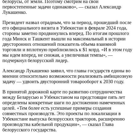
белорусы, от земли. Поэтому смотрим на свои
первостепенные задачи одинаково», — сказал Александр
Лукашенко.
Президент назвал отрадным, что за период, прошедший после
его официального визита в Узбекистан в феврале 2024 года,
стороны заметно продвинулись вперед. По итогам прошлого
года Минск и Ташкент вышли на максимальный в истории
двусторонних отношений показатель объема взаимной
торговли и вплотную приблизились к $1 млрд. «И в этом году
мы идем вперед, не снижая, а увеличивая темпы», —
подчеркнул белорусский лидер.
Александр Лукашенко заявил, что главы государств едины во
мнении относительно возможности реализовать амбициозную
задачу — удвоить двусторонний товарооборот к 2030 году.
В принятой дорожной карте по развитию сотрудничества
между Беларусью и Узбекистаном на предстоящие пять лет
определены конкретные шаги по достижению намеченных
целей. «Тем более есть успешные примеры создания
совместных производств. Это проекты по локализации в
Узбекистане выпуска белорусских тракторов, расширению
производства кабельной продукции», — сказал Глава
белорусского государства.