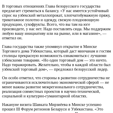
В торговых отношениях Глава белорусского государства
предлагает стремиться к балансу. «У нас имеется устойчивый
спрос на узбекский металлопрокат, хлопчатобумажную пряжу,
трикотажное полотно и одежду, свежую плодоовощную
продукцию, сухофрукты. Всего, что вы там на юге
производите, у нас нет. Надо поставлять сюда. Мы поддержим
любую вашу инициативу или на рынке, или в магазине», —
отметил он.
Глава государства также упомянул открытие в Минске
Торгового дома Узбекистана, который даст минчанам и гостям
столицы прекрасную возможность ознакомиться с лучшими
узбекскими товарами. «Но один торговый дом — это ничто.
Надо тиражировать. Желательно, чтобы в каждой области был
узбекский торговый дом», — предложил белорусский лидер.
Он особо отметил, что стороны в развитии сотрудничества не
ограничиваются исключительно экономической сферой — не
менее важны развитие межрегионального сотрудничества,
реализация совместных проектов в научно-технической,
социальной и культурно-гуманитарной областях.
Накануне визита Шавката Мирзиёева в Минске успешно
прошел III Форум регионов Беларуси и Узбекистана. «Это