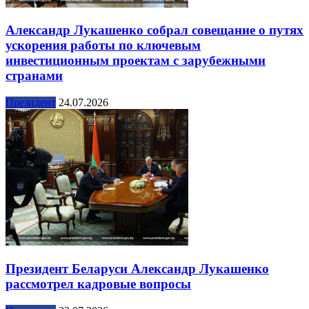
Александр Лукашенко собрал совещание о путях
ускорения работы по ключевым
инвестиционным проектам с зарубежными
странами
Президент
24.07.2026
Президент Беларуси Александр Лукашенко
рассмотрел кадровые вопросы