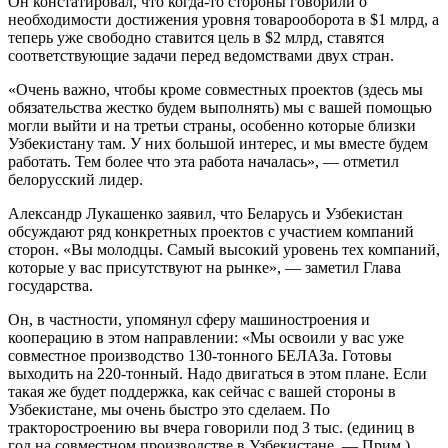
Он констатировал, что когда-то стороны говорили о
необходимости достижения уровня товарооборота в $1 млрд, а
теперь уже свободно ставится цель в $2 млрд, ставятся
соответствующие задачи перед ведомствами двух стран.
«Очень важно, чтобы кроме совместных проектов (здесь мы
обязательства жестко будем выполнять) мы с вашей помощью
могли выйти и на третьи страны, особенно которые близки
Узбекистану там. У них большой интерес, и мы вместе будем
работать. Тем более что эта работа началась», — отметил
белорусский лидер.
Александр Лукашенко заявил, что Беларусь и Узбекистан
обсуждают ряд конкретных проектов с участием компаний
сторон. «Вы молодцы. Самый высокий уровень тех компаний,
которые у вас присутствуют на рынке», — заметил Глава
государства.
Он, в частности, упомянул сферу машиностроения и
кооперацию в этом направлении: «Мы освоили у вас уже
совместное производство 130-тонного БЕЛАЗа. Готовы
выходить на 220-тонный. Надо двигаться в этом плане. Если
такая же будет поддержка, как сейчас с вашей стороны в
Узбекистане, мы очень быстро это сделаем. По
тракторостроению вы вчера говорили под 3 тыс. (единиц в
год на совместном производстве в Узбекистане. — Прим.)