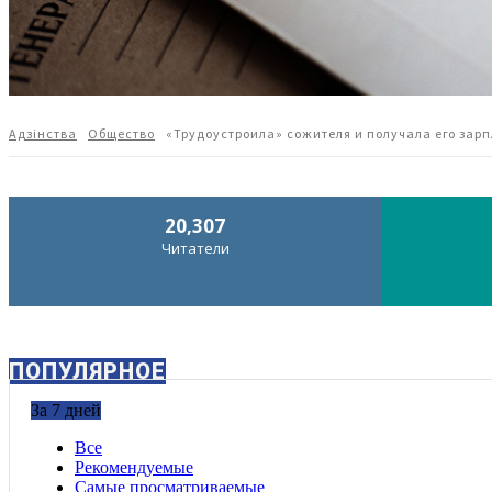
Адзiнства
Общество
«Трудоустроила» сожителя и получала его зар
20,307
Читатели
ПОПУЛЯРНОЕ
За 7 дней
Все
Рекомендуемые
Самые просматриваемые