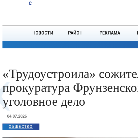
A
17.9
C
опасен для
Суббота, 8 августа
БОРИСОВ
организма,
рассказала
врач
НОВОСТИ
РАЙОН
РЕКЛАМА
ОБЩЕСТВО
ПРОИСШЕСТВИЯ
ПРЕЗИДЕНТ
«
«Трудоустроила» сожител
прокуратура Фрунзенско
уголовное дело
04.07.2026
ОБЩЕСТВО