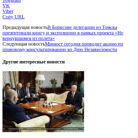
Telegram
VK
Viber
Copy URL
Предыдущая новость
В Борисове делегации из Томска
презентовали книгу и экспозицию в рамках проекта «Не
вернувшимся из полета»
Следующая новость
Минюст сегодня проводит акцию по
правовому консультированию ко Дню Независимости
Другие интересные новости