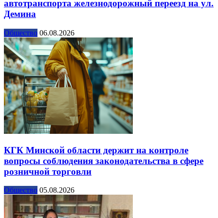
автотранспорта железнодорожный переезд на ул.
Демина
Общество
06.08.2026
КГК Минской области держит на контроле
вопросы соблюдения законодательства в сфере
розничной торговли
Общество
05.08.2026