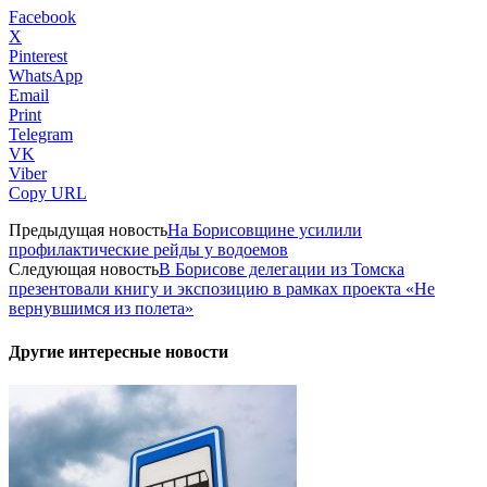
Facebook
X
Pinterest
WhatsApp
Email
Print
Telegram
VK
Viber
Copy URL
Предыдущая новость
На Борисовщине усилили
профилактические рейды у водоемов
Следующая новость
В Борисове делегации из Томска
презентовали книгу и экспозицию в рамках проекта «Не
вернувшимся из полета»
Другие интересные новости