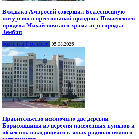
Владыка Амвросий совершил Божественную
литургию в престольный праздник Почаевского
придела Михайловского храма агрогородка
Зембин
Зембинский сельсовет
05.08.2026
Правительство исключило две деревни
Борисовщины из перечня населенных пунктов и
объектов, находящихся в зонах радиоактивного