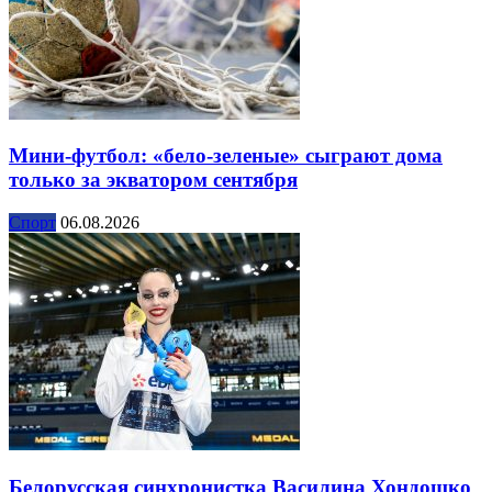
Мини-футбол: «бело-зеленые» сыграют дома
только за экватором сентября
Спорт
06.08.2026
Белорусская синхронистка Василина Хондошко