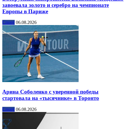
завоевала золото и серебро на чемпионате
Европы в Париже
Спорт
06.08.2026
Арина Соболенко с уверенной победы
стартовала на «тысячнике» в Торонто
Спорт
06.08.2026