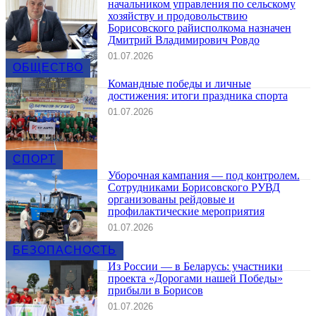
начальником управления по сельскому
хозяйству и продовольствию
Борисовского райисполкома назначен
Дмитрий Владимирович Ровдо
01.07.2026
ОБЩЕСТВО
Командные победы и личные
достижения: итоги праздника спорта
01.07.2026
СПОРТ
Уборочная кампания — под контролем.
Сотрудниками Борисовского РУВД
организованы рейдовые и
профилактические мероприятия
01.07.2026
БЕЗОПАСНОСТЬ
Из России — в Беларусь: участники
проекта «Дорогами нашей Победы»
прибыли в Борисов
01.07.2026