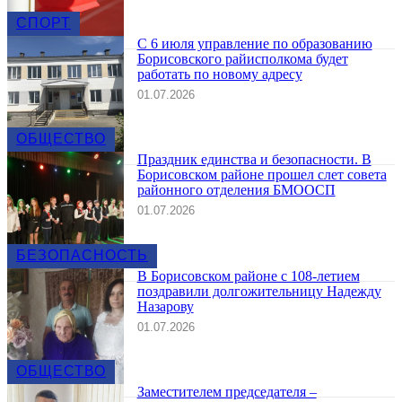
СПОРТ
С 6 июля управление по образованию
Борисовского райисполкома будет
работать по новому адресу
01.07.2026
ОБЩЕСТВО
Праздник единства и безопасности. В
Борисовском районе прошел слет совета
районного отделения БМООСП
01.07.2026
БЕЗОПАСНОСТЬ
В Борисовском районе с 108-летием
поздравили долгожительницу Надежду
Назарову
01.07.2026
ОБЩЕСТВО
Заместителем председателя –