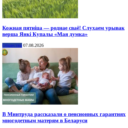
Кожная пятніца — роднае сваё! Слухаем урывак
верша Янкі Купалы «Мая думка»
Общество
07.08.2026
В Минтруда рассказали о пенсионных гарантиях
многодетным матерям в Беларуси