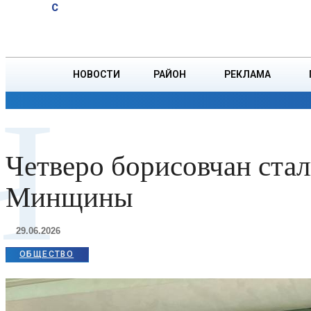
A
32
C
основные
Четверг, 6 августа
БОРИСОВ
причины
кишечных
инфекций
НОВОСТИ
РАЙОН
РЕКЛАМА
Ч
ОБЩЕСТВО
ПРОИСШЕСТВИЯ
ПРЕЗИДЕНТ
Четверо борисовчан ста
Минщины
29.06.2026
ОБЩЕСТВО