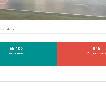
и Минщины
55,100
946
Читатели
Подписчики