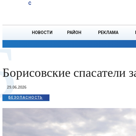
A
13.6
C
юбиляров
Суббота, 8 августа
БОРИСОВ
Ветровых
НОВОСТИ
РАЙОН
РЕКЛАМА
Б
ОБЩЕСТВО
ПРОИСШЕСТВИЯ
ПРЕЗИДЕНТ
Борисовские спасатели з
29.06.2026
БЕЗОПАСНОСТЬ