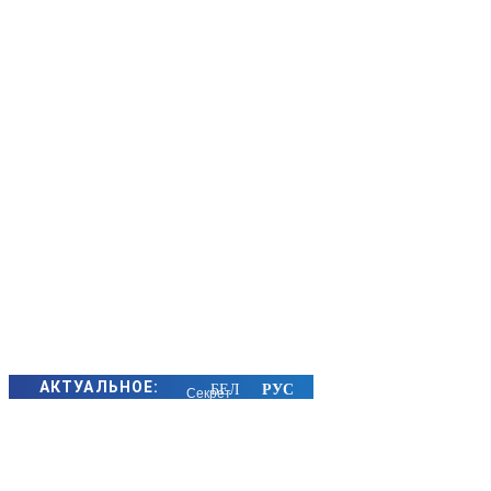
АКТУАЛЬНОЕ:
Секрет
семейного
счастья
золотых