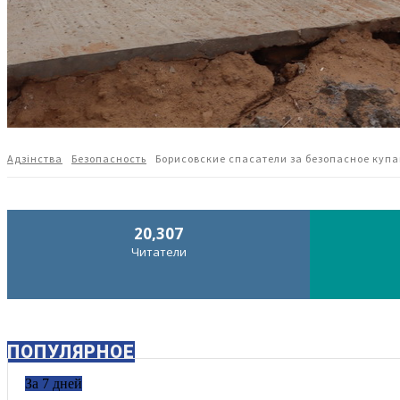
Адзiнства
Безопасность
Борисовские спасатели за безопасное купа
20,307
Читатели
ПОПУЛЯРНОЕ
За 7 дней