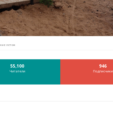
ние летом
55,100
946
Читатели
Подписчики