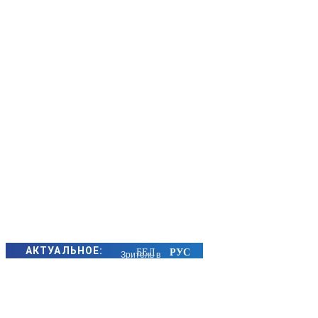
АКТУАЛЬНОЕ:
Зритель в
первом ряду: как
атмосфера в
семье влияет на