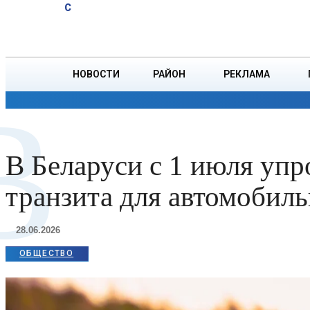
A
20.1
C
психологическое
Суббота, 8 августа
БОРИСОВ
здоровье
ребенка
НОВОСТИ
РАЙОН
РЕКЛАМА
В
ОБЩЕСТВО
ПРОИСШЕСТВИЯ
ПРЕЗИДЕНТ
В Беларуси с 1 июля уп
транзита для автомобил
28.06.2026
ОБЩЕСТВО