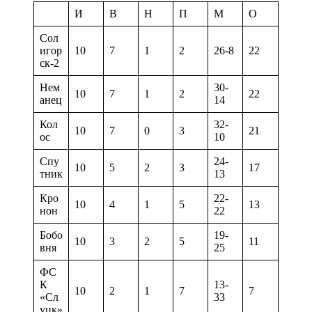
И
В
Н
П
М
О
Сол
игор
10
7
1
2
26-8
22
ск-2
Нем
30-
10
7
1
2
22
анец
14
Кол
32-
10
7
0
3
21
ос
10
Спу
24-
10
5
2
3
17
тник
13
Кро
22-
10
4
1
5
13
нон
22
Бобо
19-
10
3
2
5
11
вня
25
ФС
К
13-
10
2
1
7
7
«Сл
33
уцк»