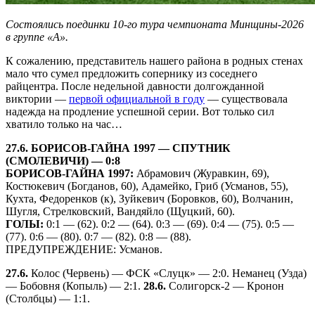
Состоялись поединки 10-го тура чемпионата Минщины-2026
в группе «А».
К сожалению, представитель нашего района в родных стенах
мало что сумел предложить сопернику из соседнего
райцентра. После недельной давности долгожданной
виктории —
первой официальной в году
— существовала
надежда на продление успешной серии. Вот только сил
хватило только на час…
27.6. БОРИСОВ-ГАЙНА 1997 — СПУТНИК
(СМОЛЕВИЧИ) — 0:8
БОРИСОВ-ГАЙНА 1997:
Абрамович (Журавкин, 69),
Костюкевич (Богданов, 60), Адамейко, Гриб (Усманов, 55),
Кухта, Федоренков (к), Зуйкевич (Боровков, 60), Волчанин,
Шугля, Стрелковский, Вандяйло (Щуцкий, 60).
ГОЛЫ:
0:1 — (62). 0:2 — (64). 0:3 — (69). 0:4 — (75). 0:5 —
(77). 0:6 — (80). 0:7 — (82). 0:8 — (88).
ПРЕДУПРЕЖДЕНИЕ: Усманов.
27.6.
Колос (Червень) — ФСК «Слуцк» — 2:0. Неманец (Узда)
— Бобовня (Копыль) — 2:1.
28.6.
Солигорск-2 — Кронон
(Столбцы) — 1:1.