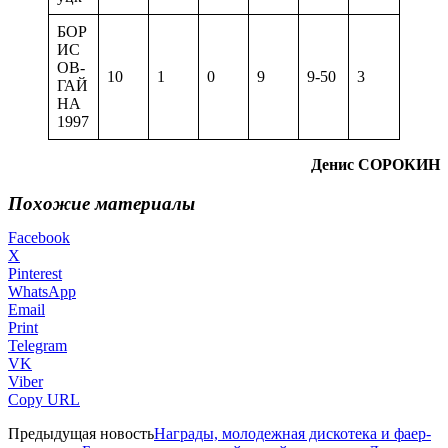
БОР
ИС
ОВ-
10
1
0
9
9-50
3
ГАЙ
НА
1997
Денис СОРОКИН
Похожие материалы
Facebook
X
Pinterest
WhatsApp
Email
Print
Telegram
VK
Viber
Copy URL
Предыдущая новость
Награды, молодежная дискотека и фаер-