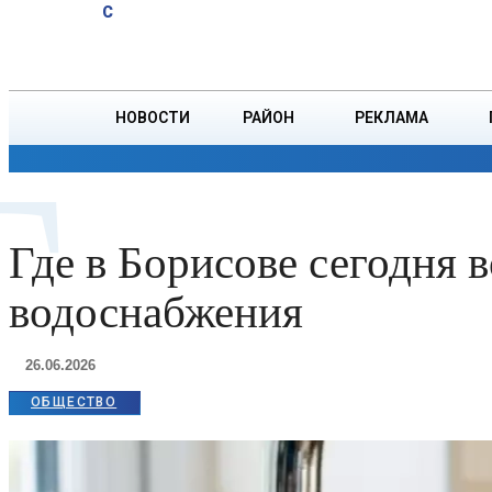
A
20.1
C
эффективная
Суббота, 8 августа
БОРИСОВ
профилактика
НОВОСТИ
РАЙОН
РЕКЛАМА
Г
ОБЩЕСТВО
ПРОИСШЕСТВИЯ
ПРЕЗИДЕНТ
Где в Борисове сегодня 
водоснабжения
26.06.2026
ОБЩЕСТВО