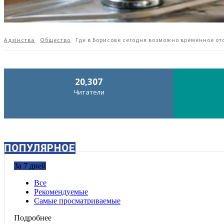
Адзiнства
Общество
Где в Борисове сегодня возможно временное о
20,307
Читатели
ПОПУЛЯРНОЕ
За 7 дней
Все
Рекомендуемые
Самые просматриваемые
Подробнее