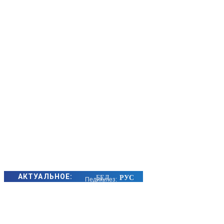
АКТУАЛЬНОЕ:
Педикулез:
причины
заражения,
симптомы и