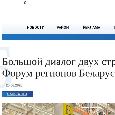
A
20.1
C
РУВД проверила
Суббота, 8 августа
БОРИСОВ
соблюдение ПДД
в регионе
НОВОСТИ
РАЙОН
РЕКЛАМА
Б
ОБЩЕСТВО
ПРОИСШЕСТВИЯ
ПРЕЗИДЕНТ
Большой диалог двух стр
Форум регионов Беларус
25.06.2026
ОБЩЕСТВО