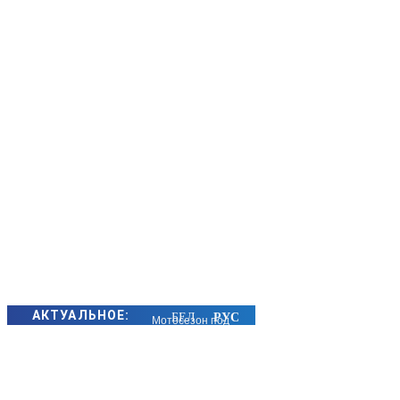
АКТУАЛЬНОЕ:
Мотосезон под
контролем:
Госавтоинспекция
Борисовского