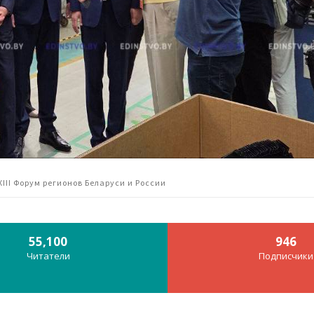
XIII Форум регионов Беларуси и России
55,100
946
Читатели
Подписчики