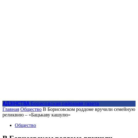
АДЗIНСТВА
Борисовская районная газета
Главная
Общество
В Борисовском роддоме вручили семейную
реликвию – «Бацькаву кашулю»
Общество