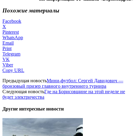
Похожие материалы
Facebook
X
Pinterest
WhatsApp
Email
Print
Telegram
VK
Viber
Copy URL
Предыдущая новость
Мини-футбол: Сергей Давидович —
бронзовый призер главного внутреннего турнира
Следующая новость
Где на Борисовщине на этой неделе не
будет электричества
Другие интересные новости