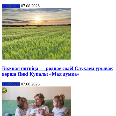
Общество
07.08.2026
Кожная пятніца — роднае сваё! Слухаем урывак
верша Янкі Купалы «Мая думка»
Общество
07.08.2026