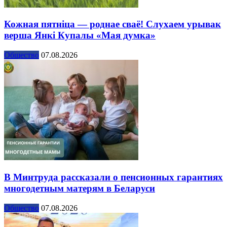
Кожная пятніца — роднае сваё! Слухаем урывак
верша Янкі Купалы «Мая думка»
Общество
07.08.2026
В Минтруда рассказали о пенсионных гарантиях
многодетным матерям в Беларуси
Общество
07.08.2026