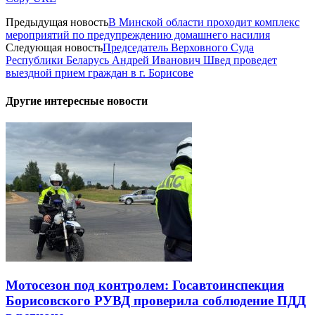
Предыдущая новость
В Минской области проходит комплекс
мероприятий по предупреждению домашнего насилия
Следующая новость
Председатель Верховного Суда
Республики Беларусь Андрей Иванович Швед проведет
выездной прием граждан в г. Борисове
Другие интересные новости
Мотосезон под контролем: Госавтоинспекция
Борисовского РУВД проверила соблюдение ПДД