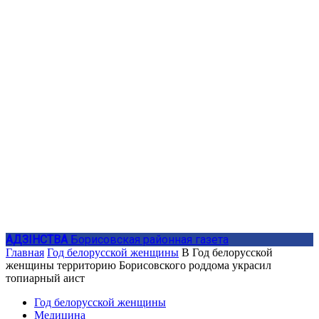
АДЗIНСТВА
Борисовская районная газета
Главная
Год белорусской женщины
В Год белорусской
женщины территорию Борисовского роддома украсил
топиарный аист
Год белорусской женщины
Медицина