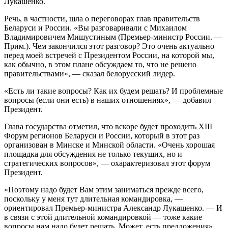
Лукашенко.
Речь, в частности, шла о переговорах глав правительств
Беларуси и России. «Вы разговаривали с Михаилом
Владимировичем Мишустиным (Премьер-министр России. —
Прим.). Чем закончился этот разговор? Это очень актуально
перед моей встречей с Президентом России, на которой мы,
как обычно, в этом плане обсуждаем то, что не решено
правительствами», — сказал белорусский лидер.
«Есть ли такие вопросы? Как их будем решать? И проблемные
вопросы (если они есть) в наших отношениях», — добавил
Президент.
Глава государства отметил, что вскоре будет проходить XIII
Форум регионов Беларуси и России, который в этот раз
организован в Минске и Минской области. «Очень хорошая
площадка для обсуждения не только текущих, но и
стратегических вопросов», — охарактеризовал этот форум
Президент.
«Поэтому надо будет Вам этим заниматься прежде всего,
поскольку у меня тут длительная командировка, —
ориентировал Премьер-министра Александр Лукашенко. — И
в связи с этой длительной командировкой — тоже какие
вопросы нам надо будет решать. Может, есть предложения».