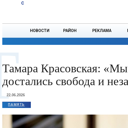
A
24
C
риски и
Пятница, 7 августа
БОРИСОВ
современные
методы
диагностики
НОВОСТИ
РАЙОН
РЕКЛАМА
Т
ОБЩЕСТВО
ПРОИСШЕСТВИЯ
ПРЕЗИДЕНТ
Тамара Красовская: «Мы 
достались свобода и нез
22.06.2026
ПАМЯТЬ