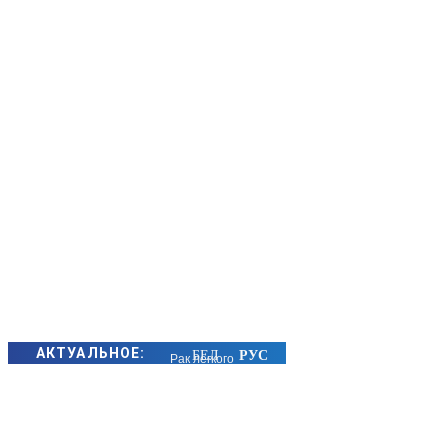
АКТУАЛЬНОЕ:
Рак легкого
под
прицелом:
симптомы,