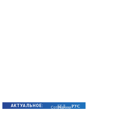
АКТУАЛЬНОЕ:
Сотрудники
БЭП Минщины
предотвратили
хищение сотен