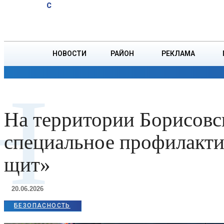
A
27.6
C
тонн зерна
Четверг, 6 августа
БОРИСОВ
НОВОСТИ
РАЙОН
РЕКЛАМА
ОБЩЕСТВО
ПРОИСШЕСТВИЯ
ПРЕЗИДЕНТ
Н
На территории Борисовс
специальное профилакти
щит»
20.06.2026
БЕЗОПАСНОСТЬ