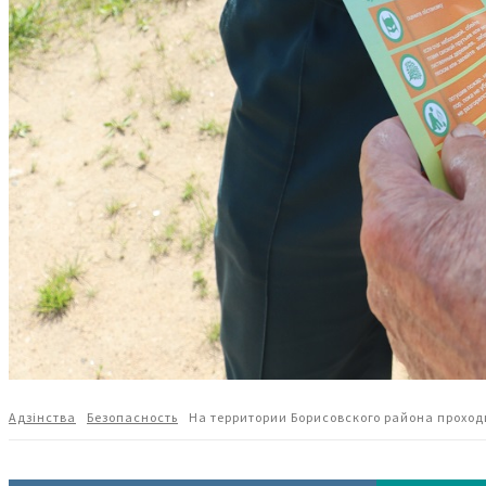
Адзiнства
Безопасность
На территории Борисовского района прохо