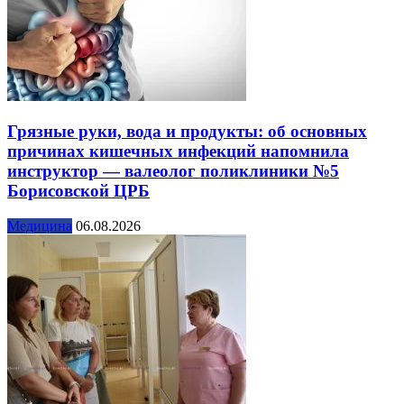
Грязные руки, вода и продукты: об основных
причинах кишечных инфекций напомнила
инструктор — валеолог поликлиники №5
Борисовской ЦРБ
Медицина
06.08.2026