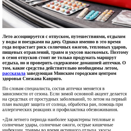
Лето ассоциируется с отпуском, путешествиями, отдыхом
у воды и поездками на дачу. Однако именно в это время
года возрастает риск солнечных ожогов, тепловых ударов,
пищевых отравлений, травм и укусов насекомых. Поэтому
в сезон отпусков стоит не только продумать маршрут
отдыха, но и проверить содержимое домашней аптечки. О
том, какие средства действительно необходимы летом,
рассказала
заведующая Минским городским центром
здоровья Снежана Кавриго.
По словам специалиста, состав аптечки меняется в
зависимости от сезона. Если зимой основной акцент делается
на средствах от простудных заболеваний, то летом на первый
план выходят защита от солнца, обработка ран, помощь при
аллергических реакциях и профилактика обезвоживания.
«Для летнего периода наиболее характерны тепловые и
солнечные удары, солнечные ожоги, острые кишечные
инфекции, травмы во время активного отдыха, укусы