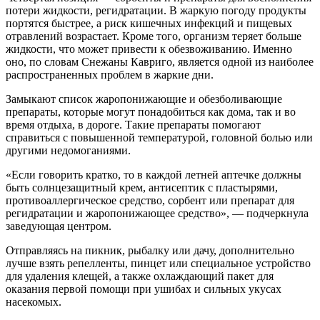
потери жидкости, регидратации. В жаркую погоду продукты
портятся быстрее, а риск кишечных инфекций и пищевых
отравлений возрастает. Кроме того, организм теряет больше
жидкости, что может привести к обезвоживанию. Именно
оно, по словам Снежаны Кавриго, является одной из наиболее
распространенных проблем в жаркие дни.
Замыкают список жаропонижающие и обезболивающие
препараты, которые могут понадобиться как дома, так и во
время отдыха, в дороге. Такие препараты помогают
справиться с повышенной температурой, головной болью или
другими недомоганиями.
«Если говорить кратко, то в каждой летней аптечке должны
быть солнцезащитный крем, антисептик с пластырями,
противоаллергическое средство, сорбент или препарат для
регидратации и жаропонижающее средство», — подчеркнула
заведующая центром.
Отправляясь на пикник, рыбалку или дачу, дополнительно
лучше взять репелленты, пинцет или специальное устройство
для удаления клещей, а также охлаждающий пакет для
оказания первой помощи при ушибах и сильных укусах
насекомых.