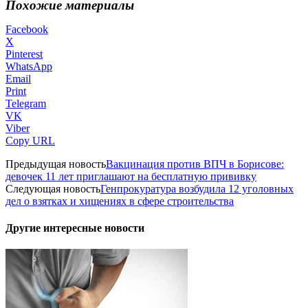
Похожие материалы
Facebook
X
Pinterest
WhatsApp
Email
Print
Telegram
VK
Viber
Copy URL
Предыдущая новость
Вакцинация против ВПЧ в Борисове:
девочек 11 лет приглашают на бесплатную прививку
Следующая новость
Генпрокуратура возбудила 12 уголовных
дел о взятках и хищениях в сфере строительства
Другие интересные новости