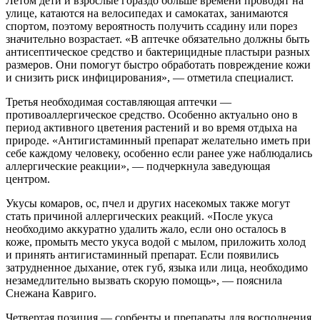
Летом дети и взрослые гораздо больше времени проводят на
улице, катаются на велосипедах и самокатах, занимаются
спортом, поэтому вероятность получить ссадину или порез
значительно возрастает. «В аптечке обязательно должны быть
антисептическое средство и бактерицидные пластыри разных
размеров. Они помогут быстро обработать повреждение кожи
и снизить риск инфицирования», — отметила специалист.
Третья необходимая составляющая аптечки —
противоаллергическое средство. Особенно актуально оно в
период активного цветения растений и во время отдыха на
природе. «Антигистаминный препарат желательно иметь при
себе каждому человеку, особенно если ранее уже наблюдались
аллергические реакции», — подчеркнула заведующая
центром.
Укусы комаров, ос, пчел и других насекомых также могут
стать причиной аллергических реакций. «После укуса
необходимо аккуратно удалить жало, если оно осталось в
коже, промыть место укуса водой с мылом, приложить холод
и принять антигистаминный препарат. Если появились
затрудненное дыхание, отек губ, языка или лица, необходимо
незамедлительно вызвать скорую помощь», — пояснила
Снежана Кавриго.
Четвертая позиция — сорбенты и препараты для восполнения