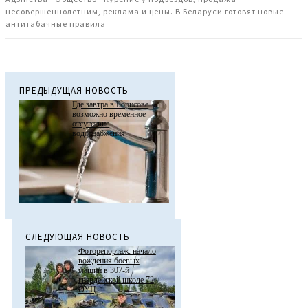
несовершеннолетним, реклама и цены. В Беларуси готовят новые
антитабачные правила
ПРЕДЫДУЩАЯ НОВОСТЬ
Где завтра в Борисове
возможно временное
отсутствие
водоснабжения
СЛЕДУЮЩАЯ НОВОСТЬ
Фоторепортаж: начало
вождения боевых
машин в 307-й
гвардейской школе 72
ОУЦ