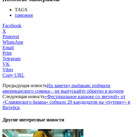
TAGS
таможня
Facebook
X
Pinterest
WhatsApp
Email
Print
Telegram
VK
Viber
Copy URL
Предыдущая новость
На заметку рыбакам: поймали
американского сомика – не выпускайте обратно в водоем
Следующая новость
«Фестивальное караоке со звездой» от
«Славянского базара» собрало 20 кандидатов на «путевку» в
Витебск
Другие интересные новости