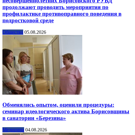
несовершеннолетних Борисовского РУВД
продолжают проводить мероприятия по
профилактике противоправного поведения в
подростковой среде
Общество
05.08.2026
Обменялись опытом, оценили процедуры:
семинар идеологического актива Борисовщины
в санатории «Березина»
Медицина
04.08.2026