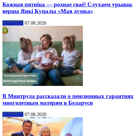
Кожная пятніца — роднае сваё! Слухаем урывак
верша Янкі Купалы «Мая думка»
Общество
07.08.2026
В Минтруда рассказали о пенсионных гарантиях
многодетным матерям в Беларуси
Общество
07.08.2026