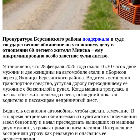
Прокуратура Березинского района
поддержала
в суде
государственное обвинение по уголовному делу в
отношении 60-летнего жителя Минска – ему
инкриминировано особо злостное хулиганство.
Установлено, что 28 февраля 2026 года около 16.30 часов двое
мужчин и две женщины на автомобиле ехали в г.Борисов
через д.Якшицы Березинского района. Водитель остановил
транспортное средство, уступая дорогу переходившему ее
мужчине с бензопилой в руках. Когда машина тронулась и
начала объезжать пешехода слева, последний показал
водителю и пассажирам неприличный жест.
Водитель остановил автомобиль, чтобы сделать замечание. В
это время нетрезвый обвиняемый из хулиганских побуждений
завел бензопилу и начал преследовать вышедших из машины
двух мужчин, угрожая применением насилия. Потерпевшие
восприняли угрозу как реальную и опасались ее
осуществления.