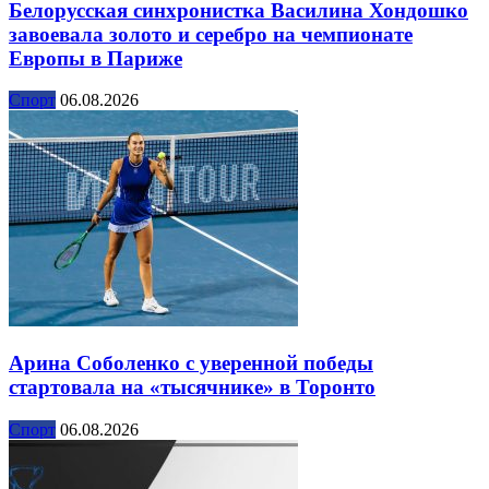
Белорусская синхронистка Василина Хондошко
завоевала золото и серебро на чемпионате
Европы в Париже
Спорт
06.08.2026
Арина Соболенко с уверенной победы
стартовала на «тысячнике» в Торонто
Спорт
06.08.2026