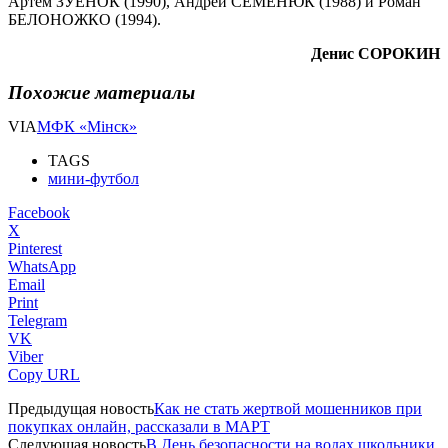
Артем ЗУЕНОК (1990), Андрей СЕМЕНЮК (1988) и Роман
БЕЛОНОЖКО (1994).
Денис СОРОКИН
Похожие материалы
VIA
МФК «Мінск»
TAGS
мини-футбол
Facebook
X
Pinterest
WhatsApp
Email
Print
Telegram
VK
Viber
Copy URL
Предыдущая новость
Как не стать жертвой мошенников при
покупках онлайн, рассказали в МАРТ
Следующая новость
В День безопасности на водах школьники