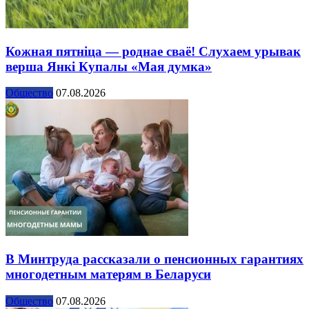
Кожная пятніца — роднае сваё! Слухаем урывак
верша Янкі Купалы «Мая думка»
Общество
07.08.2026
В Минтруда рассказали о пенсионных гарантиях
многодетным матерям в Беларуси
Общество
07.08.2026